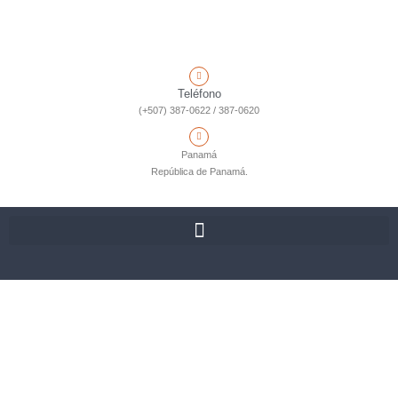
Teléfono
(+507) 387-0622 / 387-0620
Panamá
República de Panamá.
El Acuerdo de accionistas