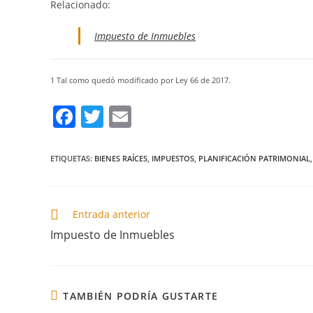
Relacionado:
Impuesto de Inmuebles
1 Tal como quedó modificado por Ley 66 de 2017.
F
T
E
a
w
m
c
itt
ai
ETIQUETAS
:
BIENES RAÍCES
,
IMPUESTOS
,
PLANIFICACIÓN PATRIMONIAL
,
e
er
l
b
Entrada anterior
o
Impuesto de Inmuebles
o
k
TAMBIÉN PODRÍA GUSTARTE