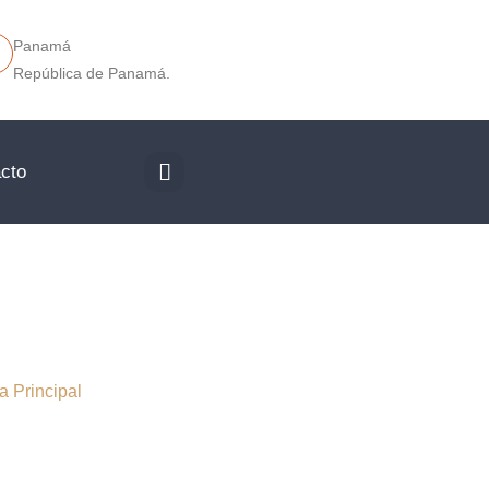
Panamá
República de Panamá.
cto
l
a Principal