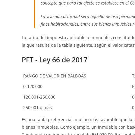
concepto que para tal efecto se establece en el Có
La vivienda principal sera aquella de uso permane
fines habitacionales, entre sus bienes inmuebles r
La tarifa del impuesto aplicable a inmuebles constituid
la que resulte de la tabla siguiente, según el valor catas
PFT - Ley 66 de 2017
RANGO DE VALOR EN BALBOAS
T
0-120,000
E
120,001-250,000
0
250,001 o más
0
Es una tabla preferencial, mucho más favorable que la t
bienes inmuebles. Como ejemplo, un inmueble con base 
Combinada un impuesto anual de B/1,020.00. En cambio