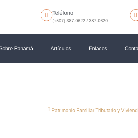
Teléfono
(+507) 387-0622 / 387-0620
Sobre Panamá
Artículos
Enlaces
Conta
iar Tributario y Vivienda Principa
Inicio
I Blog
Patrimonio Familiar Tributario y Viviend